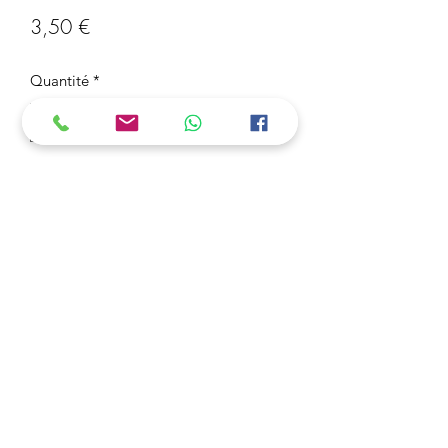
Prix
3,50 €
Quantité
*
Ajouter au panier
Porte-clé Manette Xbox
3 Acheter = 1 Offert