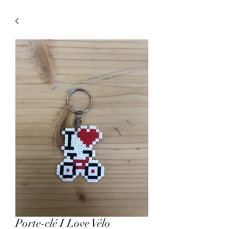
Porte-clé I Love Vélo