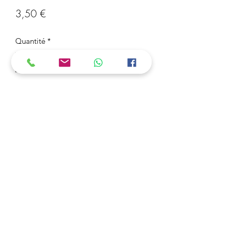
Prix
3,50 €
Quantité
*
Ajouter au panier
Porte-clé I Love Vélo
3 Acheter = 1 Offert