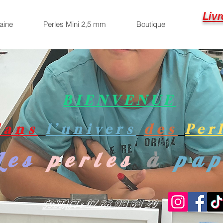
Livr
aine
Perles Mini 2,5 mm
Boutique
BIENVENUE
dans
l’univers
des
Per
Les
perles
à
pa
Contact : 07 66 98 64 20