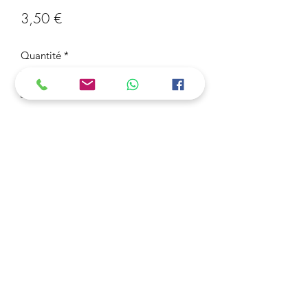
Prix
3,50 €
Quantité
*
Ajouter au panier
Porte-clé Aladin
3 Acheter = 1 Offert