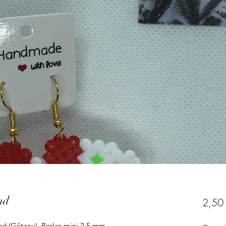
nd
2,50
nd (Gâteau), Perles mini 2,5 mm