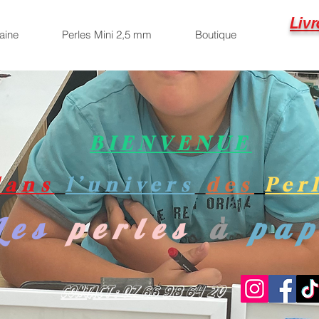
Livr
aine
Perles Mini 2,5 mm
Boutique
BIENVENUE
dans
l’univers
des
Per
Les
perles
à
pa
Contact : 07 66 98 64 20