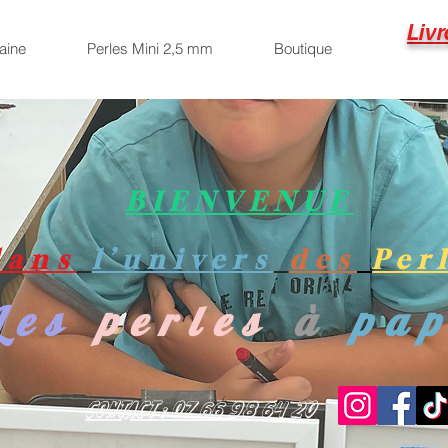
Livr
aine
Perles Mini 2,5 mm
Boutique
BIENVENUE
dans
l’univers
des
Per
Les
perles
à
pa
Contact : 07 66 98 64 20