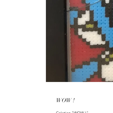
WOW !
Création "WOW !"