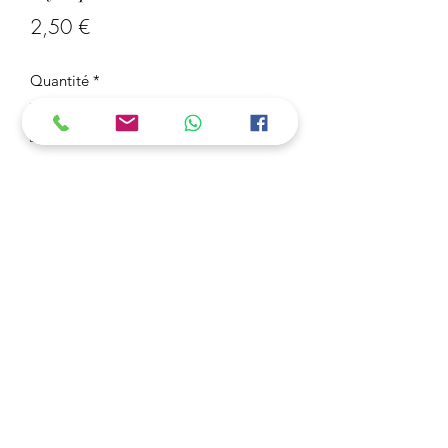
Prix
2,50 €
Quantité
*
Ajouter au panier
Stylo personnaliser :

(Voici à quoi ressemble un Homme 
parfait)

Idéale pour un cadeau. 