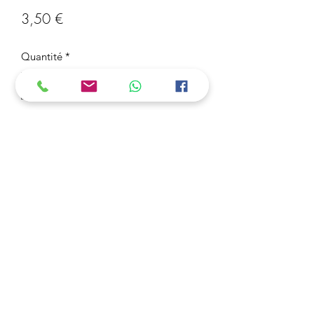
Prix
3,50 €
Quantité
*
Ajouter au panier
Porte-clé Star Wars
3 Acheter = 1 OFFERT