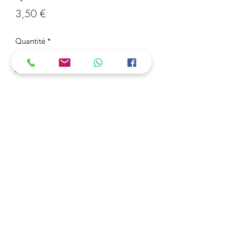
Prix
3,50 €
Quantité
*
Ajouter au panier
Porte-clé Sport "Baseball"
3 Acheter = 1 OFFERT