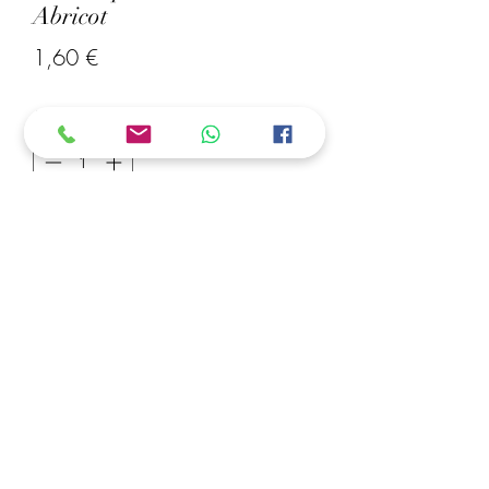
Abricot
Prix
1,60 €
Quantité
*
Ajouter au panier
Sachets de perles midi 5 mm abricot
1000 perles