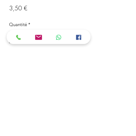
Prix
3,50 €
Quantité
*
Ajouter au panier
Porte-clé Clé Zelda
3 Acheter = 1 Offert