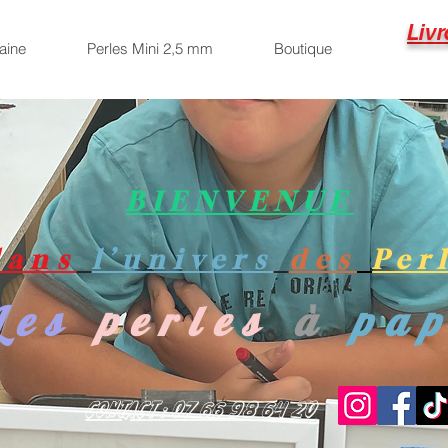
Livr
aine
Perles Mini 2,5 mm
Boutique
BIENVENUE
dans
l’univers
des
Per
Les
perles
à
pa
Contact : 07 66 98 64 20