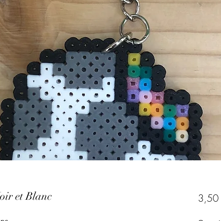
ir et Blanc
3,50
anc