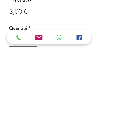
Prix
3,00 €
Quantité
*
Ajouter au panier
Porte-Clé Harry Potter "Blason",
Réaliser en perles midi 5 mm.
Fait Main, Made in France