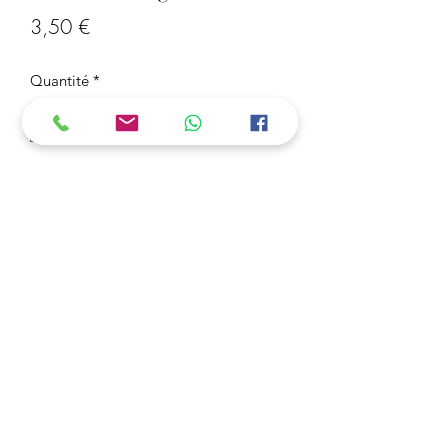
Prix
3,50 €
Quantité
*
Ajouter au panier
Porte-clé Araignée
3 Acheter = 1 Offert