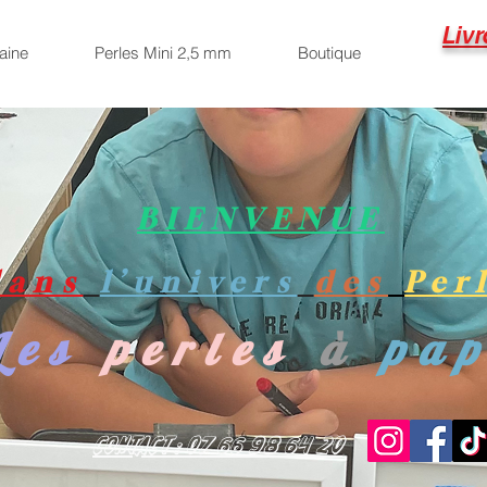
Livr
aine
Perles Mini 2,5 mm
Boutique
BIENVENUE
dans
l’univers
des
Per
Les
perles
à
pa
Contact : 07 66 98 64 20