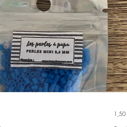
1,50
u