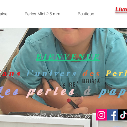
Livr
aine
Perles Mini 2,5 mm
Boutique
BIENVENUE
dans
l’univers
des
Per
Les
perles
à
pa
Contact : 07 66 98 64 20