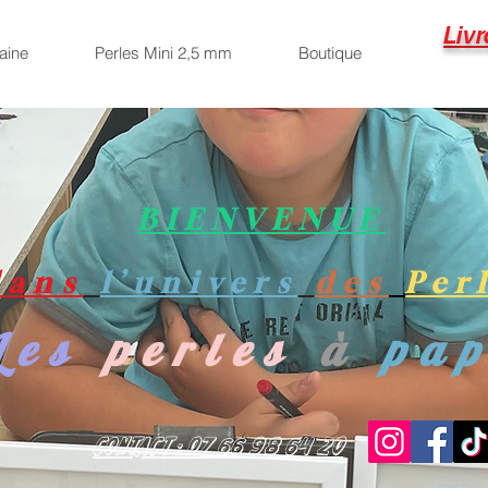
Livr
aine
Perles Mini 2,5 mm
Boutique
BIENVENUE
dans
l’univers
des
Per
Les
perles
à
pa
Contact : 07 66 98 64 20