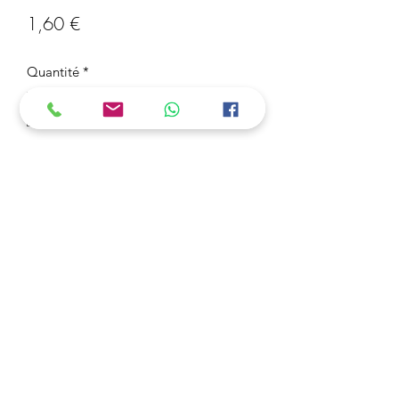
Prix
1,60 €
Quantité
*
Ajouter au panier
Sachet de Perles Midi 5 mm Rose
1000 Perles
Pour les enfants à Partir de 5 ans