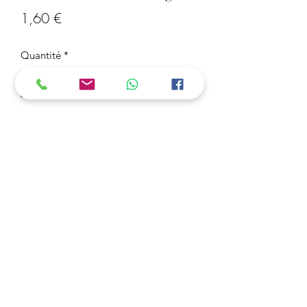
Prix
1,60 €
Quantité
*
Ajouter au panier
Sachet de Perles Midi 5 mm Orange
1000 Perles
Pour les enfants à Partir de 5 ans