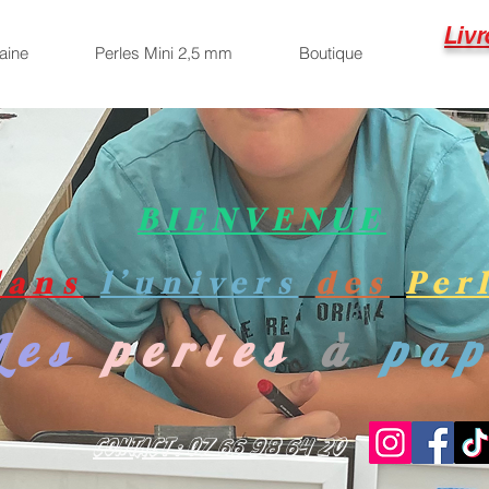
Livr
aine
Perles Mini 2,5 mm
Boutique
BIENVENUE
dans
l’univers
des
Per
Les
perles
à
pa
Contact : 07 66 98 64 20