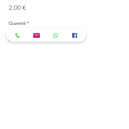
Prix
2,00 €
Quantité
*
Ajouter au panier
Paille en Bambou.
Made from Bambou Naturel
8 pièces - 20 cm