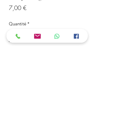
Prix
7,00 €
Quantité
*
Ajouter au panier
Marque Page "One Piece"
Réaliser en Perles Mini 2,5 mm