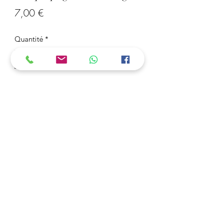
Prix
7,00 €
Quantité
*
Ajouter au panier
Marque Page Hibou Rouge
Réaliser en Perles Mini 2,5 mm