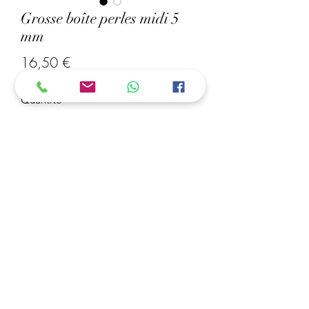
Grosse boîte perles midi 5
mm
Prix
16,50 €
Quantité
*
Ajouter au panier
Grosse boîte de perles à repasser 5
mm
Boîte 3 étage
18 000 perles