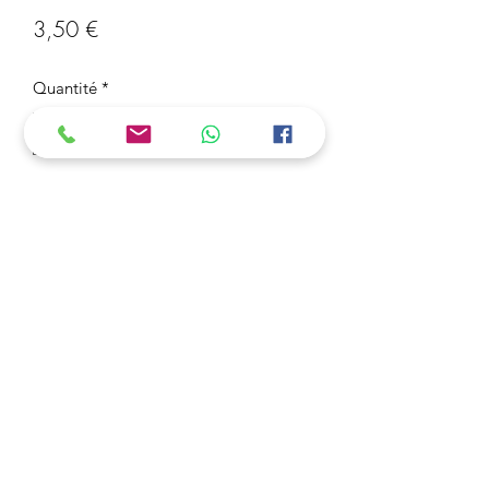
Prix
3,50 €
Quantité
*
Ajouter au panier
Porte-clé Fortnite "Lama"
3 Acheter = 1 OFFERT