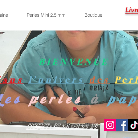
Livr
aine
Perles Mini 2,5 mm
Boutique
BIENVENUE
dans
l’univers
des
Per
Les
perles
à
pa
Contact : 07 66 98 64 20