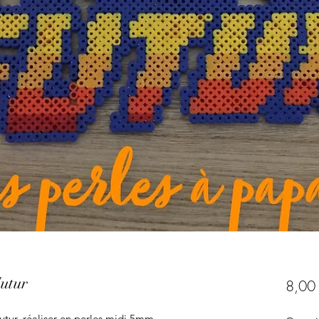
Futur
8,00
utur, réaliser en perles midi 5mm