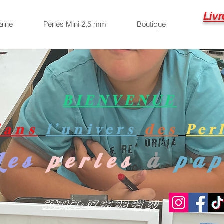
Livr
aine
Perles Mini 2,5 mm
Boutique
BIENVENUE
dans
l’univers
des
Per
Les
perles
à
pa
Contact : 07 66 98 64 20