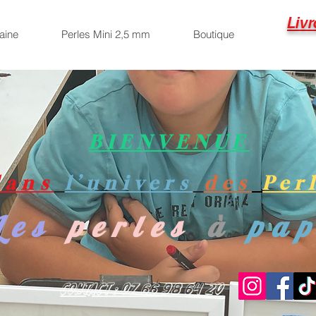
Livr
aine
Perles Mini 2,5 mm
Boutique
BIENVENUE
dans
l’univers
des
Per
Les
perles
à
pa
Contact : 07 66 98 64 20