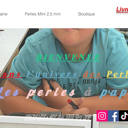
Livr
aine
Perles Mini 2,5 mm
Boutique
BIENVENUE
dans
l’univers
des
Per
Les
perles
à
pa
Contact : 07 66 98 64 20