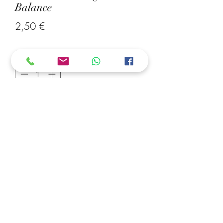
Balance
Prix
2,50 €
Quantité
*
Ajouter au panier
Boucle d’oreille signe astrologique 
Balance, réaliser en perles à repasser 
mini 