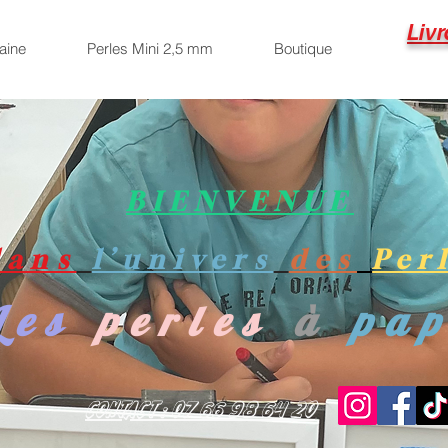
Livr
aine
Perles Mini 2,5 mm
Boutique
BIENVENUE
dans
l’univers
des
Per
Les
perles
à
pa
Contact : 07 66 98 64 20