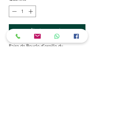
Ajouter au panier
Paire de Boucle d’oreille du
Champignon de Super Mario de
couleur rouge, Perles mini 2,5 mm
Fait Main, Made in France