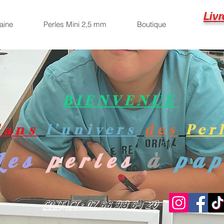
Livr
aine
Perles Mini 2,5 mm
Boutique
BIENVENUE
dans
l’univers
des
Per
Les
perles
à
pa
Contact : 07 66 98 64 20