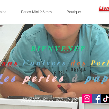
Livr
aine
Perles Mini 2,5 mm
Boutique
BIENVENUE
dans
l’univers
des
Per
Les
perles
à
pa
Contact : 07 66 98 64 20