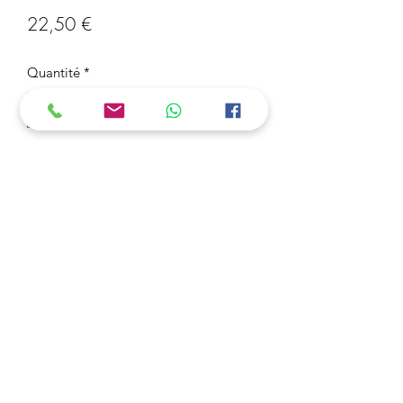
Prix
22,50 €
Quantité
*
Ajouter au panier
Boite de Perles à Repasser Mini 2,6
mm
24 Couleurs
Pour les Enfants à Partir de 7 ans