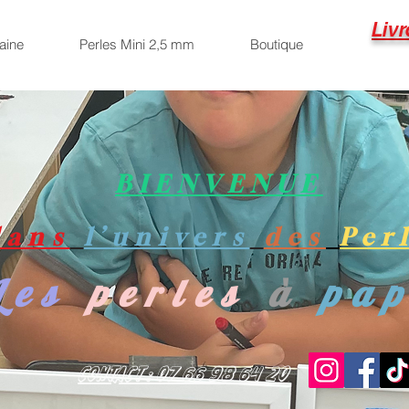
Livr
aine
Perles Mini 2,5 mm
Boutique
BIENVENUE
dans
l’univers
des
Per
Les
perles
à
pa
Contact : 07 66 98 64 20