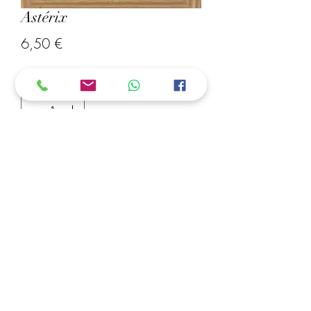
Astérix
Prix
6,50 €
Quantité
*
Ajouter au panier
Création "Astérix"
Réaliser en Perles Mini 2,5 mm