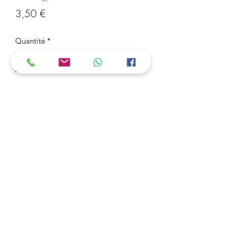
Prix
3,50 €
Quantité
*
Ajouter au panier
Porte-clé Among Us Vert
3 Acheter = 1 OFFERT