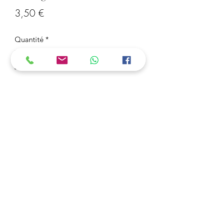
Prix
3,50 €
Quantité
*
Ajouter au panier
Porte-clé Among Us jaune
3 Acheter = 1 OFFERT