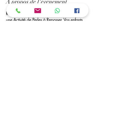
À propos de l'événement
Rendez-Vous à Mr bricolage de Royan, Pour 
une Activité de Perles à Repasser. Vos enfants 
Peuvent créer des portes-clés, marques pages, 
des tableaux... 
Des Perles à Volonté et Matériel seront à leurs 
disposition. 
ouvert toutes les vacances scolaires
C'est possible ....
Vous avez la possibilité de déposer vos enfants, 
et de venir les récupérer dans les horaires 
convenu (a partir de 5 ans)
Afficher plus
Partager cet événement