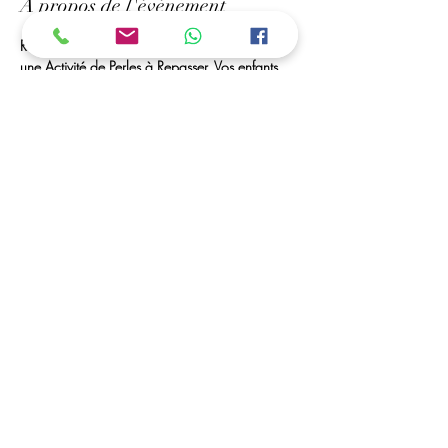
À propos de l'événement
Rendez-Vous à Mr bricolage de Royan, Pour 
une Activité de Perles à Repasser. Vos enfants 
Peuvent créer des portes-clés, marques pages, 
des tableaux... 
Des Perles à Volonté et Matériel seront à leurs 
disposition. 
ouvert toutes les vacances scolaires
C'est possible ....
Vous avez la possibilité de déposer vos enfants, 
et de venir les récupérer dans les horaires 
convenu (a partir de 5 ans)
Afficher plus
Partager cet événement