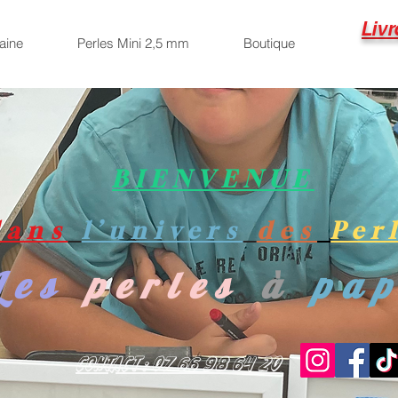
Livr
aine
Perles Mini 2,5 mm
Boutique
BIENVENUE
dans
l’univers
des
Per
Les
perles
à
pa
Contact : 07 66 98 64 20