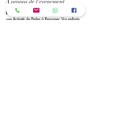
À propos de l'événement
Rendez-Vous à Mr bricolage de Royan, Pour 
une Activité de Perles à Repasser. Vos enfants 
Peuvent créer des portes-clés, marques pages, 
des tableaux... 
Des Perles à Volonté et Matériel seront à leurs 
disposition. 
ouvert toutes les vacances scolaires
C'est possible ....
Vous avez la possibilité de déposer vos enfants, 
et de venir les récupérer dans les horaires 
convenu (a partir de 5 ans)
Afficher plus
Partager cet événement