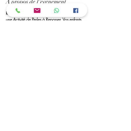
À propos de l'événement
Rendez-Vous à Mr bricolage de Royan, Pour 
une Activité de Perles à Repasser. Vos enfants 
Peuvent créer des portes-clés, marques pages, 
des tableaux... 
Des Perles à Volonté et Matériel seront à leurs 
disposition. 
ouvert toutes les vacances scolaires
C'est possible ....
Vous avez la possibilité de déposer vos enfants, 
et de venir les récupérer dans les horaires 
convenu (a partir de 5 ans)
Afficher plus
Partager cet événement