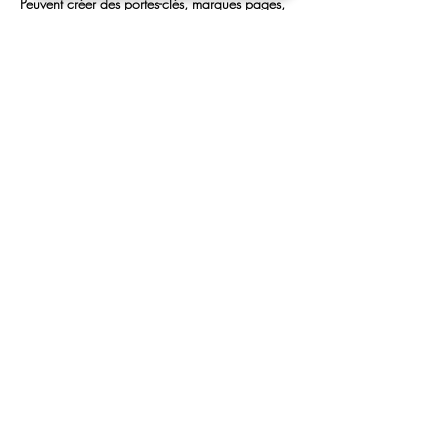
Peuvent créer des portes-clés, marques pages, 
des tableaux... 
Des Perles à Volonté et Matériel seront à leurs 
disposition. 
ouvert toutes les vacances scolaires
C'est possible ....
Vous avez la possibilité de déposer vos enfants, 
et de venir les récupérer dans les horaires 
convenu (a partir de 5 ans)
Afficher plus
Partager cet événement