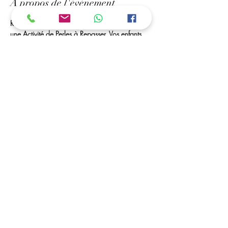
À propos de l'événement
Rendez-Vous à Mr bricolage de Royan, Pour 
une Activité de Perles à Repasser. Vos enfants 
Peuvent créer des portes-clés, marques pages, 
des tableaux... 
Des Perles à Volonté et Matériel seront à leurs 
disposition. 
ouvert toutes les vacances scolaires
C'est possible ....
Vous avez la possibilité de déposer vos enfants, 
et de venir les récupérer dans les horaires 
convenu (a partir de 5 ans)
Afficher plus
Partager cet événement