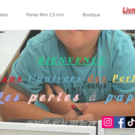
Livr
aine
Perles Mini 2,5 mm
Boutique
BIENVENUE
dans
l’univers
des
Per
Les
perles
à
pa
Contact : 07 66 98 64 20