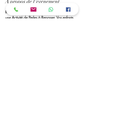
À propos de l'événement
Rendez-Vous à Mr bricolage de Royan, Pour 
une Activité de Perles à Repasser. Vos enfants 
Peuvent créer des portes-clés, marques pages, 
des tableaux... 
Des Perles à Volonté et Matériel seront à leurs 
disposition. 
ouvert toutes les vacances scolaires
C'est possible ....
Vous avez la possibilité de déposer vos enfants, 
et de venir les récupérer dans les horaires 
convenu (a partir de 5 ans)
Afficher plus
Partager cet événement