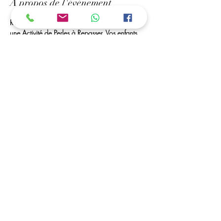
À propos de l'événement
Rendez-Vous à Mr bricolage de Royan, Pour 
une Activité de Perles à Repasser. Vos enfants 
Peuvent créer des portes-clés, marques pages, 
des tableaux... 
Des Perles à Volonté et Matériel seront à leurs 
disposition. 
ouvert toutes les vacances scolaires
C'est possible ....
Vous avez la possibilité de déposer vos enfants, 
et de venir les récupérer dans les horaires 
convenu (a partir de 5 ans)
Afficher plus
Partager cet événement