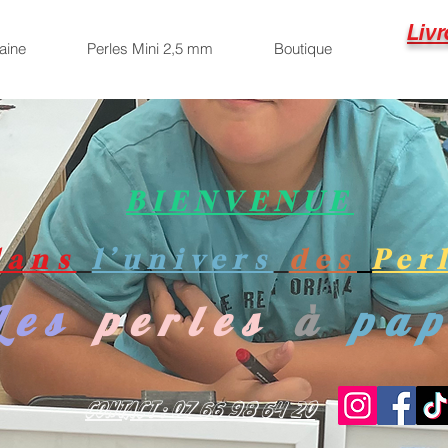
Livr
aine
Perles Mini 2,5 mm
Boutique
BIENVENUE
dans
l’univers
des
Per
Les
perles
à
pa
Contact : 07 66 98 64 20